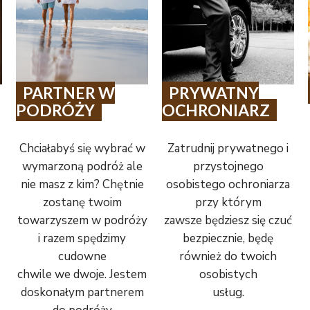
PARTNER W
PRYWATNY
PODRÓŻY
OCHRONIARZ
Chciałabyś się wybrać w
Zatrudnij prywatnego i
wymarzoną podróż ale
przystojnego
nie masz z kim? Chętnie
osobistego ochroniarza
zostanę twoim
przy którym
towarzyszem w podróży
zawsze będziesz się czuć
i razem spędzimy
bezpiecznie, będę
cudowne
również do twoich
chwile we dwoje. Jestem
osobistych
doskonałym partnerem
usług.