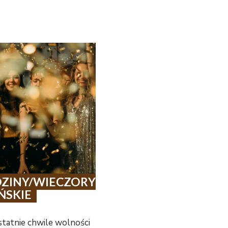
ZINY/WIECZORY
ŃSKIE
statnie chwile wolności