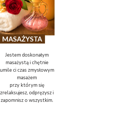
MASAŻYSTA
Jestem doskonałym
masażystą i chętnie
umile ci czas zmysłowym
masażem
przy którym się
zrelaksujesz, odpręzysz i
zapomnisz o wszystkim.