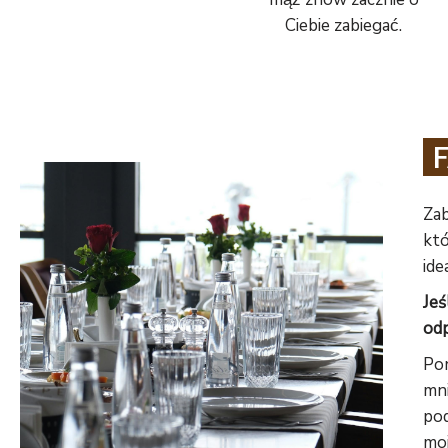
Ciebie zabiegać.
Zab
któ
ide
Jeś
odp
Pon
mn
pod
moi