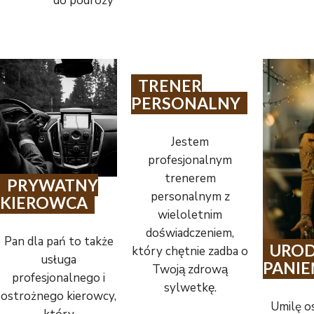
do podróży
TRENER
PERSONALNY
Jestem
profesjonalnym
trenerem
PRYWATNY
personalnym z
KIEROWCA
wieloletnim
doświadczeniem,
Pan dla pań to także
UROD
który chętnie zadba o
usługa
PANIE
Twoją zdrową
profesjonalnego i
sylwetkę.
ostrożnego kierowcy,
Umilę o