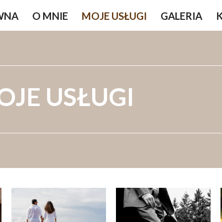
WNA
O MNIE
MOJE USŁUGI
GALERIA
OJE USŁUGI