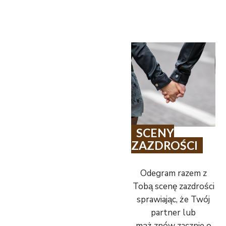
SCENY
ZAZDROŚCI
Odegram razem z
Tobą scenę zazdrości
sprawiając, że Twój
partner lub
mąż znów zacznie o