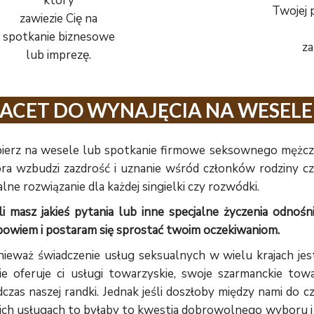
który
Twojej p
zawiezie Cię na
spotkanie biznesowe
za
lub imprezę.
FACET DO WYNAJĘCIA NA WESELE
ierz na wesele lub spotkanie firmowe seksownego mężczyz
ra wzbudzi zazdrość i uznanie wśród członków rodziny 
alne rozwiązanie dla każdej singielki czy rozwódki.
li masz jakieś pytania lub inne specjalne życzenia odnośn
owiem i postaram się sprostać twoim oczekiwaniom.
ieważ świadczenie usług seksualnych w wielu krajach jest
ie oferuje ci usługi towarzyskie, swoje szarmanckie to
czas naszej randki. Jednak jeśli doszłoby między nami do c
ch usługach to byłaby to kwestia dobrowolnego wyboru i 