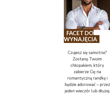
FACET DO
WYNAJĘCIA
Czujesz się samotna?
Zostanę Twoim
chłopakiem, który
zabierze Cię na
romantyczną randkę i
będzie adorować – przez
jeden wieczór lub dłużej.