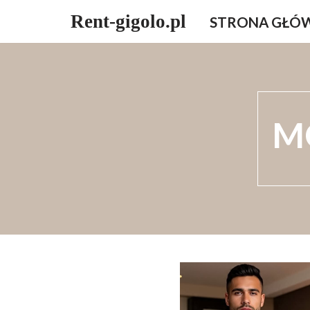
Rent-gigolo.pl
STRONA GŁÓ
Przejdź
do
treści
M