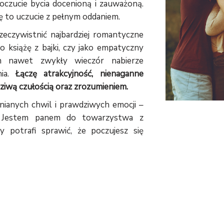
oczucie bycia docenioną i zauważoną.
ię to uczucie z pełnym oddaniem.
eczywistnić najbardziej romantyczne
ko książę z bajki, czy jako empatyczny
m nawet zwykły wieczór nabierze
nia.
Łączę atrakcyjność, nienaganne
dziwą czułością oraz zrozumieniem.
nianych chwil i prawdziwych emocji –
Jestem panem do towarzystwa z
ry potrafi sprawić, że poczujesz się
 NA SPOTKANIE.