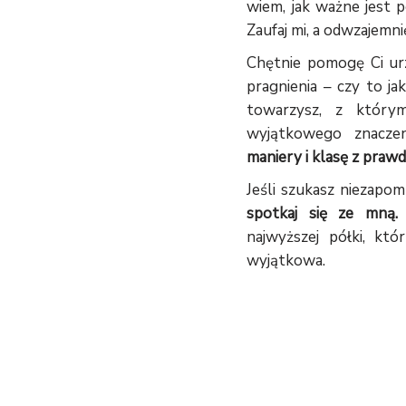
wiem, jak ważne jest p
Zaufaj mi, a odwzajemn
Chętnie pomogę Ci urz
pragnienia – czy to ja
towarzysz, z który
wyjątkowego znacze
maniery i klasę z praw
Jeśli szukasz niezapom
spotkaj się ze mną.
najwyższej półki, któ
wyjątkowa.
NAPISZ DO MNIE I UMÓWMY SIĘ