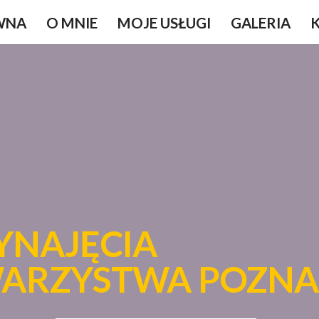
WNA
O MNIE
MOJE USŁUGI
GALERIA
YNAJĘCIA
WARZYSTWA POZN