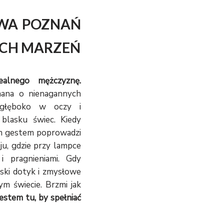
WA POZNAŃ
CYCH MARZEŃ
ealnego mężczyznę.
mana o nienagannych
ć głęboko w oczy i
blasku świec. Kiedy
ym gestem poprowadzi
u, gdzie przy lampce
 i pragnieniami. Gdy
ski dotyk i zmysłowe
ym świecie. Brzmi jak
estem tu, by spełniać