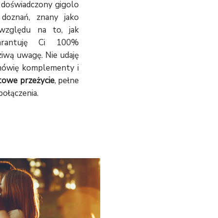
 doświadczony gigolo
 doznań, znany jako
 względu na to, jak
arantuję Ci 100%
iwą uwagę. Nie udaję
 mówię komplementy i
towe przeżycie
, pełne
ołączenia.