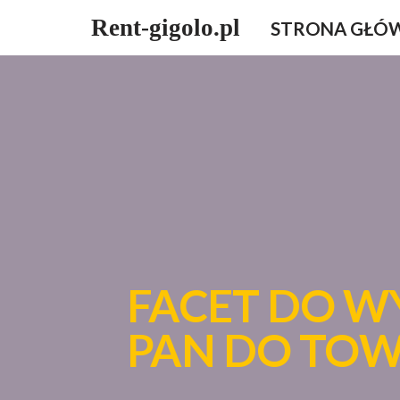
Rent-gigolo.pl
STRONA GŁÓ
Przejdź
do
treści
FACET DO W
PAN DO TO