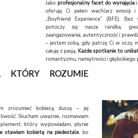
Jako
profesjonalny facet do wynajęcia
i
oferuję Ci pełen wachlarz emocji i
„Boyfriend Experience” (BFE). Bez
potoczy się nasza randka, gw
zaangażowania, autentyczność i prawdz
– jestem sobą, gdy patrzę Ci w oczy,
całuję z pasją.
Każde spotkanie to unika
romantyzmu, namiętności i głębokiego p
, KTÓRY ROZUMIE
em zrozumieć kobiecą duszę – jej
żliwość. Słucham uważnie, rozmawiam
mplement, który wypowiadam, płynie
e stawiam kobietę na piedestale
, bo