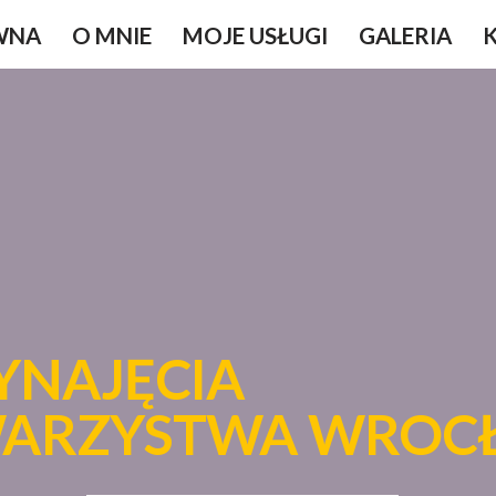
WNA
O MNIE
MOJE USŁUGI
GALERIA
YNAJĘCIA
WARZYSTWA WROC