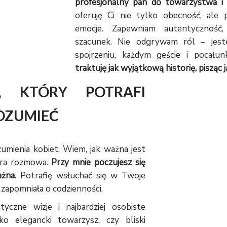
profesjonalny pan do towarzystwa i
oferuję Ci nie tylko obecność, ale 
emocje. Zapewniam autentyczność,
szacunek. Nie odgrywam ról – je
spojrzeniu, każdym geście i pocału
traktuję jak wyjątkową historię, pisząc 
, KTÓRY POTRAFI
ROZUMIEĆ
umienia kobiet. Wiem, jak ważna jest
zera rozmowa.
Przy mnie poczujesz się
żna.
Potrafię wsłuchać się w Twoje
 zapomniała o codzienności.
yczne wizje i najbardziej osobiste
ko elegancki towarzysz, czy bliski