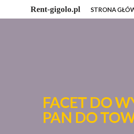
Rent-gigolo.pl
STRONA GŁÓ
Przejdź
do
treści
FACET DO W
PAN DO TO