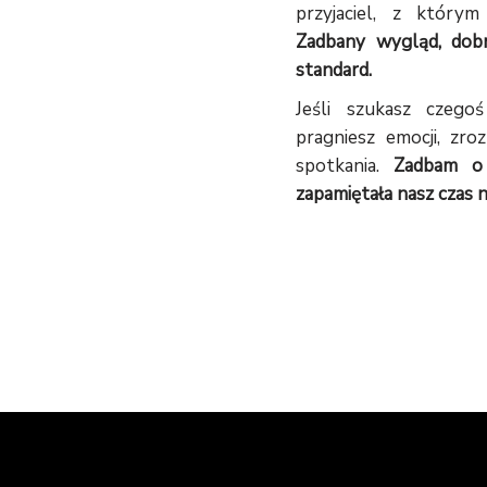
przyjaciel, z który
Zadbany wygląd, dobr
standard.
Jeśli szukasz czego
pragniesz emocji, zro
spotkania.
Zadbam o 
zapamiętała nasz czas n
NAPISZ DO MNIE I UMÓWMY SIĘ