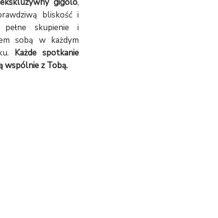
 ekskluzywny gigolo
,
prawdziwą bliskość i
 pełne skupienie i
stem sobą w każdym
nku.
Każde spotkanie
ją wspólnie z Tobą.