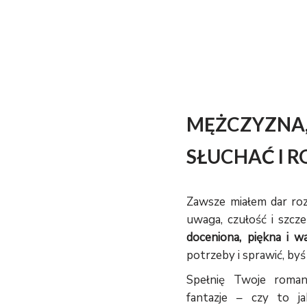
MĘŻCZYZNA
SŁUCHAĆ I 
Zawsze miałem dar roz
uwaga, czułość i szc
doceniona, piękna i wa
potrzeby i sprawić, byś
Spełnię Twoje romant
fantazje – czy to ja