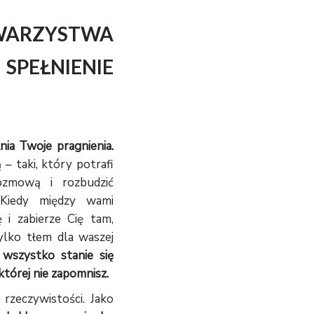
RZYSTWA
EŁNIENIE
ia Twoje pragnienia.
– taki, który potrafi
ozmową i rozbudzić
 Kiedy między wami
wę i zabierze Cię tam,
tylko tłem dla waszej
wszystko stanie się
tórej nie zapomnisz.
 rzeczywistości. Jako